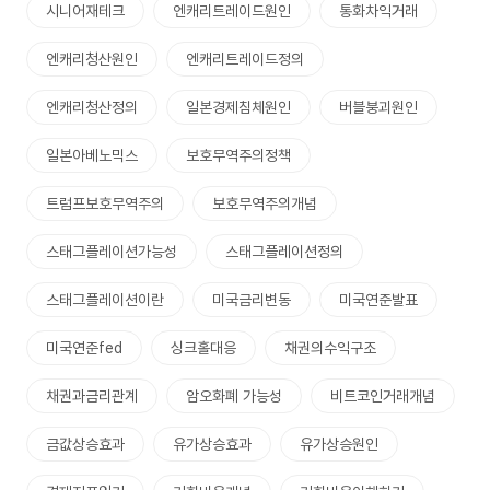
시니어재테크
엔캐리트레이드원인
통화차익거래
엔캐리청산원인
엔캐리트레이드정의
엔캐리청산정의
일본경제침체원인
버블붕괴원인
일본아베노믹스
보호무역주의정책
트럼프보호무역주의
보호무역주의개념
스태그플레이션가능성
스태그플레이션정의
스태그플레이션이란
미국금리변동
미국연준발표
미국연준fed
싱크홀대응
채권의수익구조
채권과금리관계
암오화폐 가능성
비트코인거래개념
금값상승효과
유가상승효과
유가상승원인