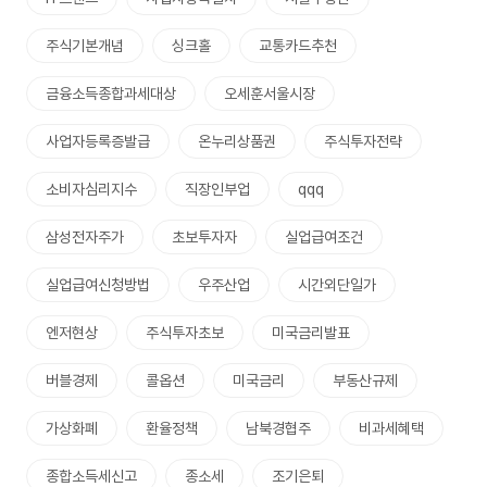
주식기본개념
싱크홀
교통카드추천
금융소득종합과세대상
오세훈서울시장
사업자등록증발급
온누리상품권
주식투자전략
소비자심리지수
직장인부업
qqq
삼성전자주가
초보투자자
실업급여조건
실업급여신청방법
우주산업
시간외단일가
엔저현상
주식투자초보
미국금리발표
버블경제
콜옵션
미국금리
부동산규제
가상화폐
환율정책
남북경협주
비과세혜택
종합소득세신고
종소세
조기은퇴