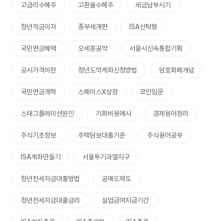
고금리수혜주
고환율수혜주
세금납부시기
청년적금이자
종부세개편
ISA신탁형
국민연금혜택
오세훈공약
서울시신속통합기획
공시가격이란
청년도약계좌신청방법
암호화폐개념
국민연금개혁
스페이스X상장
코인입문
스태그플레이션원인
기회비용예시
경제용어정리
주식기초정보
주택담보대출기준
주식용어공부
ISA계좌만들기
서울투기과열지구
청년전세자금대출방법
공매도제도
청년전세자금대출금리
실업급여지급기간