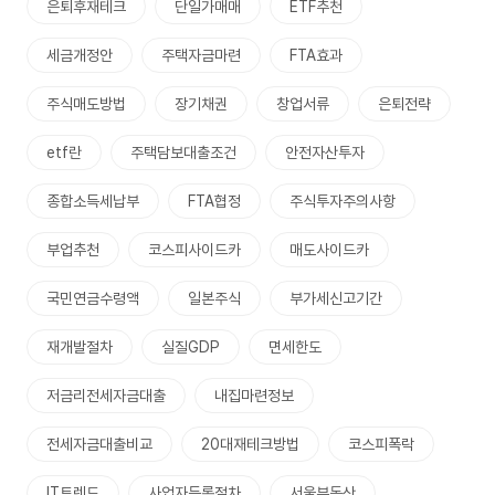
은퇴후재테크
단일가매매
ETF추천
세금개정안
주택자금마련
FTA효과
주식매도방법
장기채권
창업서류
은퇴전략
etf란
주택담보대출조건
안전자산투자
종합소득세납부
FTA협정
주식투자주의사항
부업추천
코스피사이드카
매도사이드카
국민연금수령액
일본주식
부가세신고기간
재개발절차
실질GDP
면세한도
저금리전세자금대출
내집마련정보
전세자금대출비교
20대재테크방법
코스피폭락
IT트렌드
사업자등록절차
서울부동산