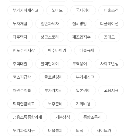
부가가치세신고
노마드
국제경제
대출조건
투자개념
일반과세자
절세방법
디플레이션
다주택자
성공스토리
제조업지수
공매도
인도주식시장
매수타이밍
대출규제
주택대출
블랙먼데이
무역용어
사회초년생
코스피급락
글로벌경제
부가세신고
채권수익률
부가가치세
일본경제
고용지표
퇴직연금비교
노후준비
기회비용
금융소득종합과세
기본상식
종합소득세
투기과열지구
버블붕괴
퇴직
사이드카