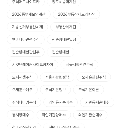
주식매도사이드카
양도세중과계산
2026종부세모의계산
2026부동산세모의계산
지방선거부동산세제
부동산세개편
엔비디아관련주식
젠슨황내한일정
젠슨황내한관련주
젠슨황내한
서킷브레이커사이드카차이
서울시장관련주식
도시재생주식
서울시관련정책
오세훈관련주식
오세훈수혜주
주식기본정보
주식기본이론
주식타이밍분석
외인동시순매수
기관동시순매수
동시양매수
외인기관양매수
외인기관순매수
청미적신청기간
청년미래적금지원금