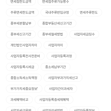
면세점한도금액
면세점주류가능병수
주류면세한도금액
국내주류반입규정
면세주류한도
종부세분할납부
종합부동산세신고기간
종부세신고기간
종부세절세방법
사업자세금징수
개인법인사업자차이
사업자차이
사업자등록전사전준비
사업자등록과정
사업자등록시세금
종소세납부기간
종합소득세소득책정
사업자부과가치세신고
부가가치세중요정보'
사업자간이과세자
과세혜택비교
사업자등록증세제혜택
사업자세금문제
사업자감세방법
사업자등록정보