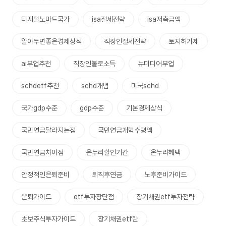
디지털노마드국가
isa절세전략
isa저축금액
알아두면좋은경제상식
직장인절세전략
토지허가제
ai부업추천
직장인불로소득
뉴미디어부업
schdetf추천
schd개념
미국schd
국가gdp수준
gdp수준
기본경제상식
국민연금달라지는점
국민연금개혁수령액
국민연금차이점
온누리할인기간
온누리혜택
안정적인은퇴준비
퇴직후연금
노후준비가이드
은퇴가이드
etf투자장단점
장기채권etf투자전략
초보주식투자가이드
장기채권etf란