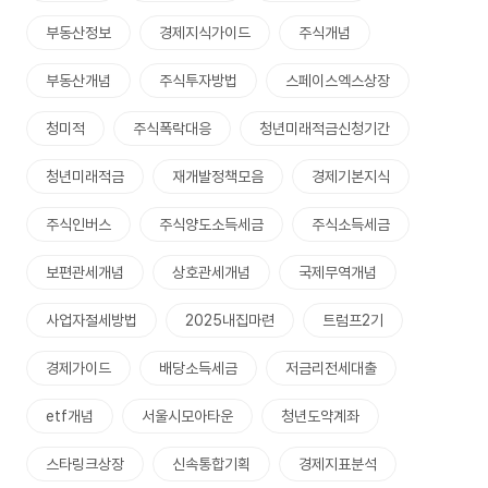
부동산정보
경제지식가이드
주식개념
부동산개념
주식투자방법
스페이스엑스상장
청미적
주식폭락대응
청년미래적금신청기간
청년미래적금
재개발정책모음
경제기본지식
주식인버스
주식양도소득세금
주식소득세금
보편관세개념
상호관세개념
국제무역개념
사업자절세방법
2025내집마련
트럼프2기
경제가이드
배당소득세금
저금리전세대출
etf개념
서울시모아타운
청년도약계좌
스타링크상장
신속통합기획
경제지표분석