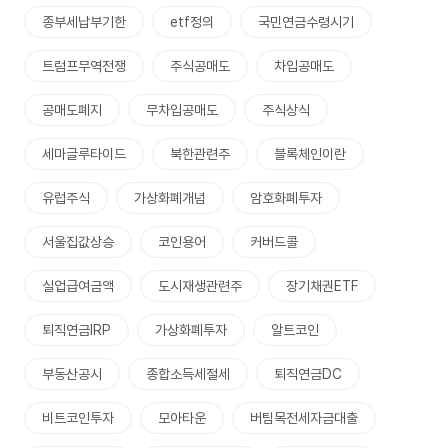
종부세납부기한
etf정의
국민연금수령시기
트럼프무역전쟁
주식공매도
차입공매도
공매도폐지
무차입공매도
주식상식
세마글루타이드
북한관련주
블록체인이란
유럽주식
가상화폐개념
암호화폐투자
서울집값상승
코인용어
커버드콜
실업급여금액
도시재생관련주
장기채권ETF
퇴직연금IRP
가상화폐투자
알트코인
부동산공시
종합소득세절세
퇴직연금DC
비트코인투자
모아타운
버팀목전세자금대출