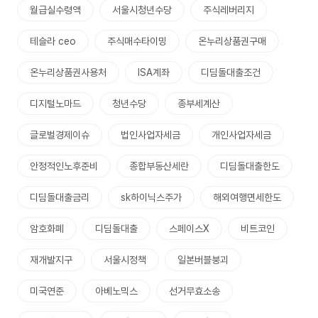
월급실수령액
서울시청년수당
주식레버리지
테슬라 ceo
주식매수타이밍
온누리상품권구매
온누리상품권사용처
ISA계좌
디딤돌대출조건
디지털노마드
청년수당
종부세계산
글로벌경제이슈
법인사업자세금
개인사업자세금
안정적인노후준비
종합부동산세란
디딤돌대출한도
디딤돌대출금리
sk하이닉스주가
해외여행면세한도
암호화폐
디딤돌대출
스페이스X
비트코인
재개발지구
서울시정책
일본버블붕괴
미국연준
아베노믹스
선거무효소송