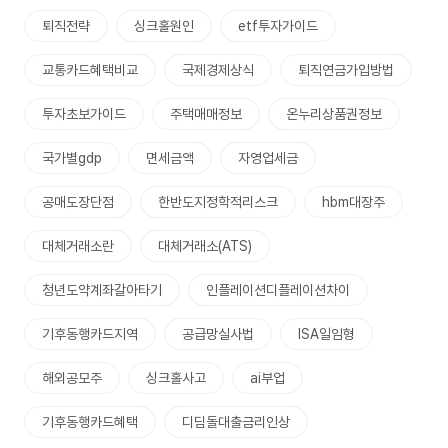
퇴직전략
싱크홀원인
etf투자가이드
교통카드혜택비교
국제경제상식
퇴직연금가입방법
투자초보가이드
주택매매정보
온누리상품권정보
국가별gdp
면세금액
자영업세금
공매도장단점
한반도지정학적리스크
hbm대장주
대체거래소란
대체거래소(ATS)
청년도약계좌갈아타기
인플레이션디플레이션차이
기후동행카드지역
공급망실사법
ISA일임형
해외공모주
싱크홀사고
ai부업
기후동행카드혜택
디딤돌대출금리인상