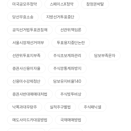
미국공모주청약
스페이스X청약
참정권박탈
당선무효소송
지방선거투표중단
공직선거법투표권침해
선관위책임론
서울시장재선거여부
투표용지중단논란
선관위투표지부족
주식초보계좌관리
담보부족문자
증권사신용이자율
주식깡통계좌방지
신용미수강제청산
담보유지비율140
증권사반대매매대처법
주식빚투비상
낙폭과대우량주
실적주구별법
주식패닉셀
매도사이드카대응방법
국채매매방법