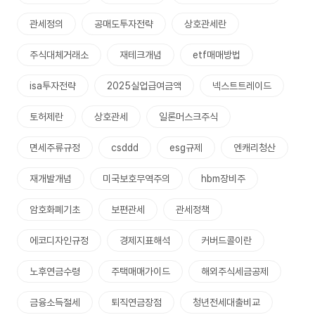
관세정의
공매도투자전략
상호관세란
주식대체거래소
재테크개념
etf매매방법
isa투자전략
2025실업급여금액
넥스트트레이드
토허제란
상호관세
일론머스크주식
면세주류규정
csddd
esg규제
엔캐리청산
재개발개념
미국보호무역주의
hbm장비주
암호화폐기초
보편관세
관세정책
에코디자인규정
경제지표해석
커버드콜이란
노후연금수령
주택매매가이드
해외주식세금공제
금융소득절세
퇴직연금장점
청년전세대출비교