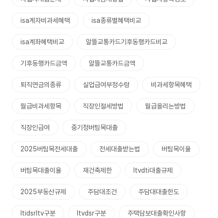
isa계자비과세혜택
isa종류별혜택비교
isa계좌혜택비교
알뜰교통카드기후동행카드비교
기후동행카드금액
알뜰교통카드금액
퇴직연금의종류
실업급여부정수령
비과세항목혜택
월급비과세항목
직장인절세방법
월급올리는방법
직장인급여
중기청버팀목대출
2025버팀목전세대출
전세대출받는법
버팀목이율
버팀목대출이율
재건축제한
ltvdti대출규제
2025부동산규제
주담대조건
주담대대출한도
ltidsrltv구분
ltvdsr구분
주택담보대출확인사항