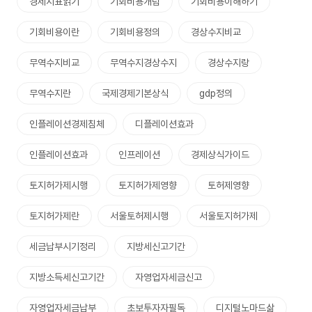
경제지표읽기
기회비용개념
기회비용이해하기
기회비용이란
기회비용정의
경상수지비교
무역수지비교
무역수지경상수지
경상수지랑
무역수지란
국제경제기본상식
gdp정의
인플레이션경제침체
디플레이션효과
인플레이션효과
인프레이션
경제상식가이드
토지허가제시행
토지허가제영향
토허제영향
토지허가제란
서울토허제시행
서울토지허가제
세금납부시기정리
지방세신고기간
지방소득세신고기간
자영업자세금신고
자영업자세금납부
초보투자자필독
디지털노마드삶