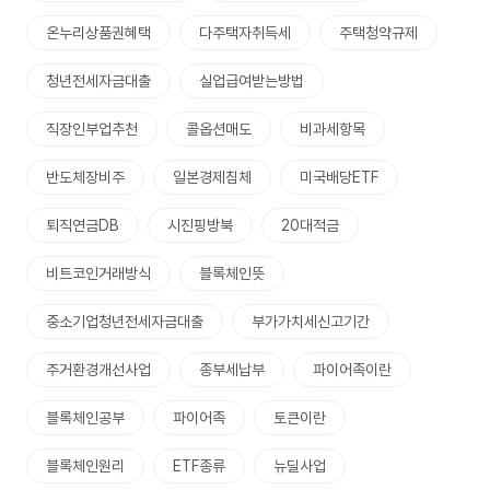
온누리상품권혜택
다주택자취득세
주택청약규제
청년전세자금대출
실업급여받는방법
직장인부업추천
콜옵션매도
비과세항목
반도체장비주
일본경제침체
미국배당ETF
퇴직연금DB
시진핑방북
20대적금
비트코인거래방식
블록체인뜻
중소기업청년전세자금대출
부가가치세신고기간
주거환경개선사업
종부세납부
파이어족이란
블록체인공부
파이어족
토큰이란
블록체인원리
ETF종류
뉴딜사업