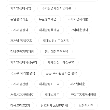
재개발정비사업
주거환경개선사업이란
뉴딜정책기준
뉴딜정책개념
도시재생재개발
도시재생정책
재개발정책개념
모아타운정책
재개발 정책모음
재개발정비구역지정
정비구역지정개념
정비예정구역개념
재개발정비지정구역
재개발정비예정구역
국토부 재개발정책
공공 주거환경개선 정책
도시재생전환
재개발정비구역
재개발타운
서울시재개발제도
재개발제도
트럼프2기관세정책
미국트럼프2기
상호관세vs보편관세
보편관세란