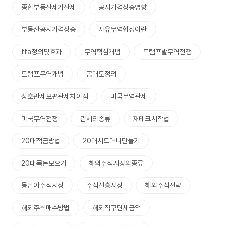
종합부동산세가산세
공시가격상승영향
부동산공시가격상승
자유무역협정이란
fta정의및효과
무역핵심개념
트럼프발무역전쟁
트럼프무역개념
공매도정의
상호관세보편관세차이점
미국무역관세
미국무역전쟁
관세의종류
재테크시작법
20대적금방법
20대시드머니만들기
20대목돈모으기
해외주식시장의종류
동남아주식시장
주식신흥시장
해외주식전략
해외주식매수방법
해외직구면세금액