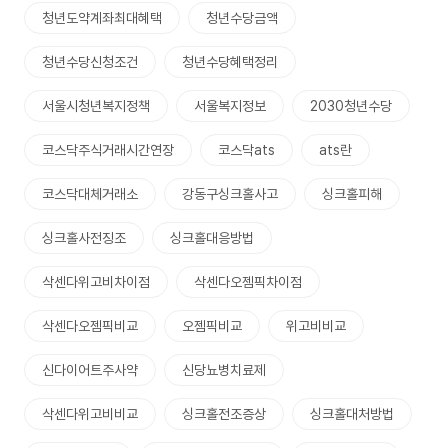
청년도약계좌최대혜택
청년수당금액
청년수당신청조건
청년수당혜택정리
서울시청년복지정책
서울복지정보
2030청년수당
코스닥주식거래시간연장
코스닥ats
ats란
코스닥대체거래소
강동구싱크홀사고
싱크홀피해
싱크홀사전징조
싱크홀대응방법
삭센다위고비차이점
삭센다오젬픽차이점
삭센다오젬픽비교
오젬픽비교
위고비비교
신다이어트주사약
신당뇨병치료제
삭센다위고비비교
싱크홀전조증상
싱크홀대처방법