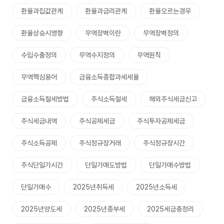
환율과집값관계
환율과금리관계
환율오르는경우
환율상승시영향
무역장벽이란
무역장벽정의
수입수출정의
무역수지정의
무역원칙
무역핵심용어
금융소득종합과세세율
금융소득절세방법
주식소득절세
해외주식세금신고
주식세금내역
주식공제세금
주식투자공제세금
주식소득공제
주식정규장거래
주식정규장시간
주식단일가시간
단일가매도방법
단일가매수방법
단일가매수
2025년취득세
2025년소득세
2025년양도세
2025년종부세
2025세금총정리