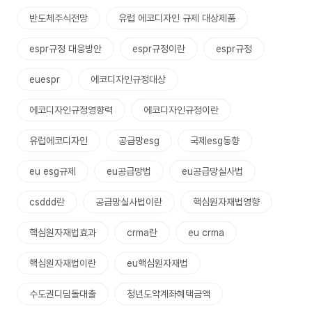
반도체주식전망
유럽 에코디자인 규제 대상제품
espr규정 대응방안
espr규정이란
espr규정
euespr
에코디자인규정대상
에코디자인규정영향력
에코디자인규정이란
유럽에코디자인
공급망esg
국제esg동향
eu esg규제
eu공급망법
eu공급망실사법
csddd란
공급망실사법이란
핵심원자재법영향
핵심원자재법효과
crma란
eu crma
핵심원자재법이란
eu핵심원자재법
수도권디딤돌대출
청년도약계좌혜택금액