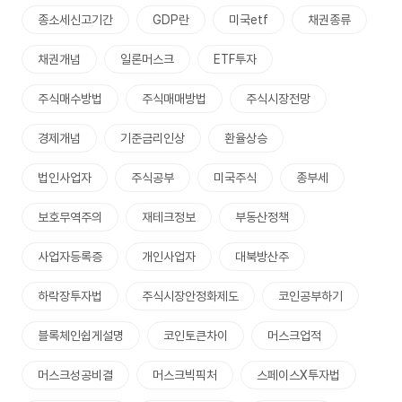
종소세신고기간
GDP란
미국etf
채권종류
채권개념
일론머스크
ETF투자
주식매수방법
주식매매방법
주식시장전망
경제개념
기준금리인상
환율상승
법인사업자
주식공부
미국주식
종부세
보호무역주의
재테크정보
부동산정책
사업자등록증
개인사업자
대북방산주
하락장투자법
주식시장안정화제도
코인공부하기
블록체인쉽게설명
코인토큰차이
머스크업적
머스크성공비결
머스크빅픽처
스페이스X투자법