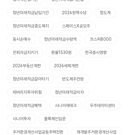
청년미래적금납입기간
2026정책수당
청도계
청년미래적금중도해지
스페이스X공모주
동시순매수
청년미래적금수령액
코스피8000
은퇴자금지키기
환율1530원
한국증시영향
2026부동산개편
2026세제개편
청년미래적금갈아타기
반도체주전망
레버리지투자위험
청년미래적금이자
청년미래적금혜택
시니어재태크
우주데이터센터
시니어투자
블록체인입문
주거환경개선사업공동주택전환
재개발주거환경개선사업