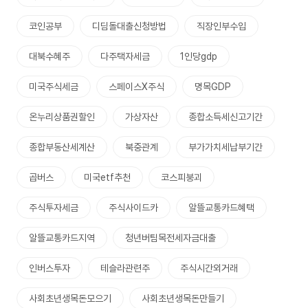
코인공부
디딤돌대출신청방법
직장인부수입
대북수혜주
다주택자세금
1인당gdp
미국주식세금
스페이스X주식
명목GDP
온누리상품권할인
가상자산
종합소득세신고기간
종합부동산세계산
북중관계
부가가치세납부기간
곱버스
미국etf추천
코스피붕괴
주식투자세금
주식사이드카
알뜰교통카드혜택
알뜰교통카드지역
청년버팀목전세자금대출
인버스투자
테슬라관련주
주식시간외거래
사회초년생목돈모으기
사회초년생목돈만들기