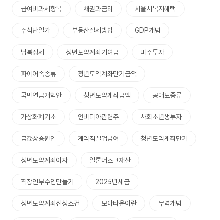
급여비과세항목
채권과금리
서울시복지혜택
주식단일가
부동산절세방법
GDP개념
남북정세
청년도약계좌기여금
미주투자
파이어족종류
청년도약계좌만기금액
국민연금개혁안
청년도약계좌금액
공매도종류
가상화폐기초
엔비디아관련주
사회초년생투자
금값상승원인
계약직실업급여
청년도약계좌만기
청년도약계좌이자
일론머스크재산
직장인부수입만들기
2025년세금
청년도약계좌신청조건
모아타운이란
무역개념