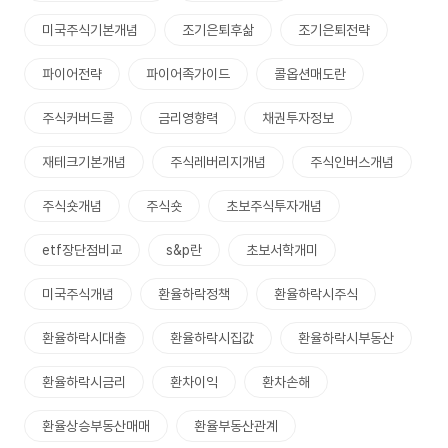
미국주식기본개념
조기은퇴후삶
조기은퇴전략
파이어전략
파이어족가이드
콜옵션매도란
주식커버드콜
금리영향력
채권투자정보
재테크기본개념
주식레버리지개념
주식인버스개념
주식숏개념
주식숏
초보주식투자개념
etf장단점비교
s&p란
초보서학개미
미국주식개념
환율하락정책
환율하락시주식
환율하락시대출
환율하락시집값
환율하락시부동산
환율하락시금리
환차이익
환차손해
환율상승부동산매매
환율부동산관계