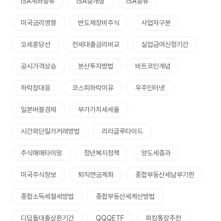
ISA계좌종류
ISA중개형
ISA종류
미국금리영향
반도체장비주식
사업자구분
오세훈당선
전세대출금리비교
실업급여신청기간
공시가격상승
분산투자방법
비트코인개념
하락장대응
코스피하락이유
우주인터넷
일본버블경제
부가가치세세율
시간외단일가거래방법
리라글루타이드
주식매매타이밍
청년복지정책
양도세중과
미국주식정보
퇴직연금계좌
종합부동산세납부기한
종합소득세절세방법
종합부동산세계산방법
디딤돌대출상환기간
QQQETF
파킹통장추천