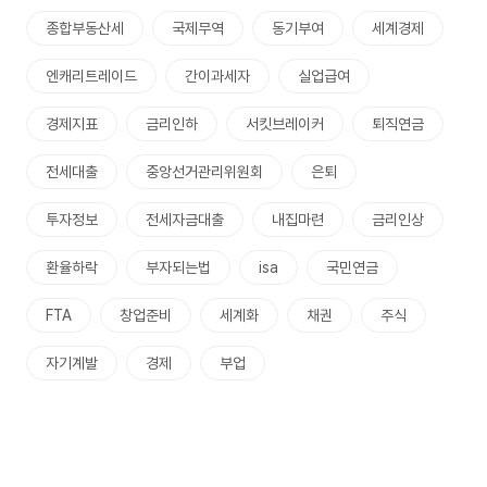
종합부동산세
국제무역
동기부여
세계경제
엔캐리트레이드
간이과세자
실업급여
경제지표
금리인하
서킷브레이커
퇴직연금
전세대출
중앙선거관리위원회
은퇴
투자정보
전세자금대출
내집마련
금리인상
환율하락
부자되는법
isa
국민연금
FTA
창업준비
세계화
채권
주식
자기계발
경제
부업