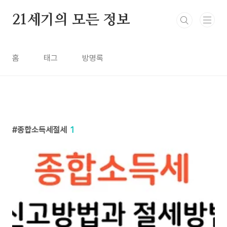
본문 바로가기
21세기의 모든 정보
홈
태그
방명록
종합소득세절세
1