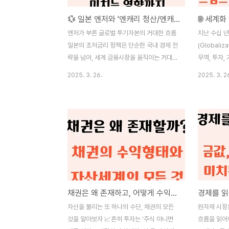
💱 일본 엔저와 '엔캐리 청산/엔캐리 트레이드': 통화 차익 거래의 그림자
엔저가 부른 글로벌 투기자본의 거대한 흐름
지난 수십 
일본의 초저금리 정책은 단순한 국내 경제 전
(Globali
략을 넘어, 세계 금융시장을 움직이는 거대한
무역, 투자,
파도를 만들어왔습니다. 그 중심에는 ‘엔캐리
워졌습니다.
2025. 3. 26.
2025. 3. 2
트레이드(엔화 차익거래)’라는 금융 메커니즘
을 확장하며
이 자리 잡고 있습니다.엔캐리 트레이드란 금
해왔죠.그러
리가 낮은 일본에서 자금을 조달(엔화 차입)
주는 것은 
해, 금리가 더 높은 해외 자산에 투자함으로
공동화, 고용
써 금리 차익을 얻는 전략을 말합니다. 이 전
을 겪었습니다
략은 특히 글로벌 저금리 환경에서 거대한 투
일자리 지키
기 자금을 형성하며, 위험자산 시장의 급등과
(Protect
변동성 확대를 불러오곤 했습니다.하지만 중
다. 특히 
요한 점은, 이러한 구조가 언제든지 반대로
다시 강력한
채권은 왜 존재하고, 어떻게 수익이 나는가? 💵 심층 정리
작용할 수 있다는 것입니다. 금리 역전, 환율
세계 무역 
급등, 글로벌 리스크 요인이 겹치면 수익이
니다. 본 
자산을 불리는 또 하나의 수단, 채권의 모든
원자재 시장은
아닌 청산 압력이 발생하며, 우리는 이를 ‘엔
개념, 갈등 
것을 알아보자 📈흔히 투자는 ‘주식 아니면
흐름을 읽어