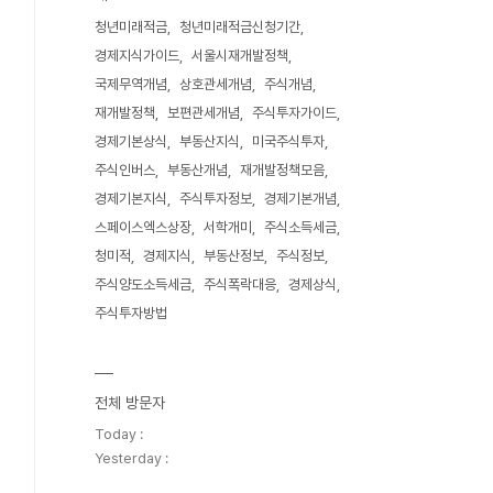
청년미래적금
청년미래적금신청기간
경제지식가이드
서울시재개발정책
국제무역개념
상호관세개념
주식개념
재개발정책
보편관세개념
주식투자가이드
경제기본상식
부동산지식
미국주식투자
주식인버스
부동산개념
재개발정책모음
경제기본지식
주식투자정보
경제기본개념
스페이스엑스상장
서학개미
주식소득세금
청미적
경제지식
부동산정보
주식정보
주식양도소득세금
주식폭락대응
경제상식
주식투자방법
전체 방문자
Today :
Yesterday :