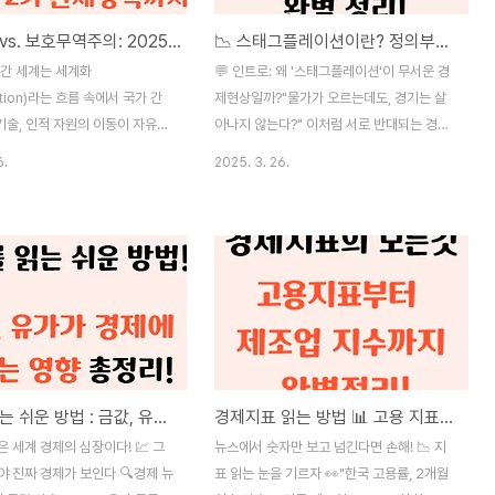
🌐 세계화 vs. 보호무역주의: 2025년, 흔들리는 글로벌 경제 질서
📉 스태그플레이션이란? 정의부터 발생 원인까지 완벽 정리
년간 세계는 세계화
💬 인트로: 왜 '스태그플레이션'이 무서운 경
zation)라는 흐름 속에서 국가 간
제현상일까?"물가가 오르는데도, 경기는 살
 기술, 인적 자원의 이동이 자유로
아나지 않는다?" 이처럼 서로 반대되는 경제
 세계화는 생산성을 높이고, 시장
흐름이 동시에 일어나는 상황을 우리는 ‘스태
6.
2025. 3. 26.
, 소비자에게 다양한 혜택을 제공
그플레이션(Stagflation)’이라고 부릅니다.
나 세계화가 모든 계층에 이익을
일반적으로 경제가 침체되면 물가도 함께 안
아니었습니다. 일부 국가는 제조업
정되기 마련입니다. 하지만 스태그플레이션
 불안, 사회 양극화 등의 부작용
은 ‘경기 침체’와 ‘고물가’가 동시에 나타나는
. 이로 인해 자국 산업 보호와
역설적인 현상 으로, 중앙은행과 정부 모두가
기를 내세우는 보호무역주의
대응하기 어려운 상황을 뜻합니다.특히
ionism)가 다시 부상하고 있습니
2020년대 초반 코로나19 이후 세계 각국의
트럼프 대통령의 재집권으로 미국은
양적완화, 공급망 붕괴, 지정학적 위기가 겹
 관세정책을 추진 중이며, 이는
치면서 전 세계는 스태그플레이션 가능성을
경제를 읽는 쉬운 방법 : 금값, 유가가 우리 경제에 미치는 영향은?
경제지표 읽는 방법 📊 고용 지표부터 제조업 지수 까지 완전 정리!
질서에 중대한 균열을 만들고 있습
다시 진지하게 검토하게 되었습니다. 본 글에
글에서는 세계화와 보호무역주의의
서는 스태그플레이션의 개념부터 발생 조건,
 세계 경제의 심장이다! 💹 그
뉴스에서 숫자만 보고 넘긴다면 손해! 📉 지
구조, 그리고 트럼프 2기의 정책
실제 사례, 그리고 대응 방안까지 정보 밀도
야 진짜 경제가 보인다 🔍경제 뉴
표 읽는 눈을 기르자 👀"한국 고용률, 2개월