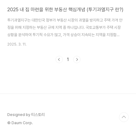
2025 내 집 마련을 위한 부동산 핵심개념 (투기과열지구 란?)
투기과열지구는 대한민국 정부가 부동산 시장의 과열을 방지하고 주택 가격 안
정을 위해 지정하는 부동산 규제 지역 중 하나입니다. 국토교통부가 주택 시장
상황을 분석하여 투기적 수요가 많고, 가격 상승이 지속되는 지역을 지정합니
다.✅ 투기과열지구 지정 요건투기과열지구는 다음과 같은 조건을 충족할 경우
2025. 3. 11.
지정됩니다.주택 가격 상승률이 물가 상승률을 크게 초과할 경우청약 경쟁률이
매우 높아 과열된 시장으로 판단될 경우주택 거래량이 급증하여 투자 목적의
1
거래가 많아질 경우기타 정부가 부동산 시장을 안정화할 필요가 있다고 판단하
는 경우이러한 요건을 바탕으로 국토교통부 장관이 주거정책심의위원회의 심
의를 거쳐 지정하게 됩니다.✅ 투기과열지구에서 적용되는 규제투기과열지구
로 지정되면 다양한 부동산 규제가 적용됩니다. 주요 ..
Designed by 티스토리
© Daum Corp.