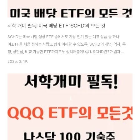
서학 개미 필독! 미국 배당 ETF 'SCHD'의 모든 것
SCHD는 미국 배당 성장 ETF 중에서도 가장 인기 있는 대표 상품 중 하나
야.ETF를 처음 접하는 사람도 쉽게 이해할 수 있도록, SCHD의 개념, 역사, 특
징, 장단점, 비교 가능한 ETF까지모두 정리해볼게! 😊1. SCHD란? 개념과 기
본 정보🔍 SCHD(Schwab U.S. Dividend Equity ETF) 개요SCHD는 배
2025. 3. 19.
당을 꾸준히 지급하는 미국의 우량 기업으로 구성된 ETF야.배당 수익과 장기
적인 주가 상승을 동시에 노릴 수 있어, 안정적인 투자를 원하는 사람들이 선호
하는 ETF 중 하나지.📌 기본 정보운용사: Charles Schwab설립 연도: 2011
년운용 보수: 0.06% (매우 저렴함)배당 지급 빈도: 분기별(3개월마다 한 번씩
배당 지급)ETF 유형: 미국 배당 성장주 ..