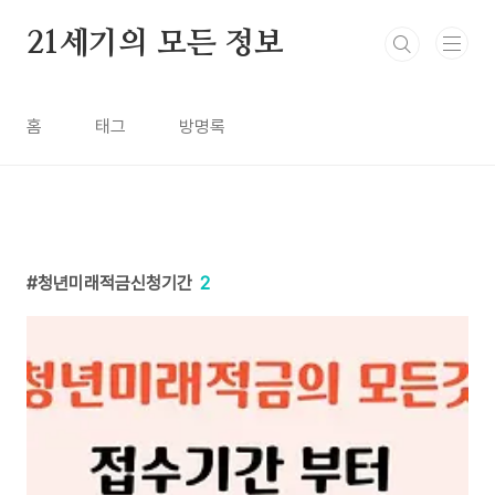
본문 바로가기
21세기의 모든 정보
홈
태그
방명록
청년미래적금신청기간
2