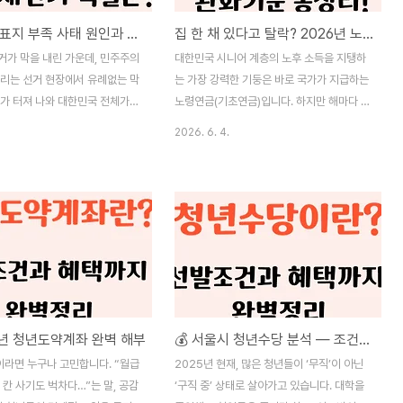
선관위 투표지 부족 사태 원인과 실제 재선거 가능성 총정리!
집 한 채 있다고 탈락? 2026년 노령연금 소득인정액 완화, 올해 무조건 재신청 해야 하는 이유!
거가 막을 내린 가운데, 민주주의
대한민국 시니어 계층의 노후 소득을 지탱하
불리는 선거 현장에서 유례없는 막
는 가장 강력한 기둥은 바로 국가가 지급하는
태가 터져 나와 대한민국 전체가
노령연금(기초연금)입니다. 하지만 해마다 물
다. 서울시장 선거를 비롯한 전
가상승률과 국민 자산 변동폭을 반영해 '수급
2026. 6. 4.
지 투표소 여러 곳에서 장중 투
자격 기준선'이 완전히 개편된다는 사실을 알
량 소진되어 투표가 장시간 중단
고 계셨나요? 2026년 새해를 맞아 정부의
'투표지 부족 사태'가 발생한 것
복지 정책 기조에 따라 소득인정액 하위
 증언에 따르면 오후 2시 무렵부
70%를 가르는 기준 금액이 큰 폭으로 상향
표지가 바닥나 유권자들이 몇 시간
조정되었습니다. 내가 열심히 모은 자산과 소
서 대기하다가 결국 발걸음을 돌리
득 탓에 아까운 연금이 깎이거나 탈락하지 않
이 보장한 소중한 참정권이 무참히
도록 개편안의 핵심 요직을 날카롭게 파헤쳐
 폭로가 쏟아지고 있습니다. 유
드립니다.⏱️ 바쁜 투자자를 위한 3초 핵심 요
관위의 어처구니없는 미숙한 준
약2026년 노령연금(기초연금) 수급을 가르
25년 청년도약계좌 완벽 해부
💰 서울시 청년수당 분석 — 조건부터 효과까지 한눈에
통을 터뜨리고 있습니다. 인터넷
는 소득인정액 기준 수치(선정기준액)가 단독
정치권에서는 이번 사태에 대한
가구와 부부가구 모두 대폭 상향되어, 작년에
라면 누구나 고민합니다. “월급
2025년 현재, 많은 청년들이 ‘무직’이 아닌
위원회의 철저한 책임론과 함
아깝게 탈락했던 분들도 올해 재신청 시 수급
 칸 사기도 벅차다…”는 말, 공감
‘구직 중’ 상태로 살아가고 있습니다. 대학을