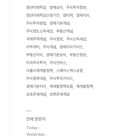
청년미래적금
경제상식
주식투자정보
청년미래적금신청기간
청미적
경제지식
주식투자방법
경제기본개념
주식양도소득세금
부동산개념
국제무역개념
주식정보
주식소득세금
서학개미
주식개념
경제지식가이드
부동산지식
경제기본상식
부동산정보
미국주식투자
주식인버스
서울시재개발정책
스페이스엑스상장
주식폭락대응
주식투자가이드
경제기본지식
재개발정책모음
재개발정책
상호관세개념
보편관세개념
전체 방문자
Today :
Yesterday :