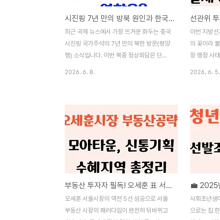
시진핑 7년 만의 방북 원인과 한국 주가 영향 (꼭 확인해야 할 핵심 수혜주 3가지)
최근 국제 뉴스에서 가장 뜨거운 화두는 중국
이번 지방선
시진핑 국가주석의 7년 만의 북한 방문(평양
의 꽃이라 
행) 소식입니다. 이번 북중 정상회담은 단순
장 행정 사
한 외교적 만남을 넘어, 대한민국 안보 환경
뒤집어졌습니
2026. 6. 8.
2026. 6. 5.
은 물론 개인 투자자들의 주식 계좌와 국가
국 주요 격전
공급망에 이르기까지 엄청난 파급 효과를 몰
표용지가 전
고 올 초대형 경제 변수입니다. 특히 개미 투
되는 초유의 
자자분들이라면, 이러한 거대 국제 정세의 변
입니다. 현장
화가 내 소중한 노후 자산과 국내 증시(코스
터 이미 투
피·코스닥)에 구체적으로 어떤 영향을 미칠지
씩 줄을 서
선제적으로 파악하셔야 위기를 피하고 새로
는 등 헌법
운 기회를 잡을 수 있습니다. 시진핑 주석이
침해당했다는
왜 이 시점에 움직였는지, 그리고 우리가 주
권자들은 선
부동산 투자자 필독! 오세훈 표 서울 재개발, 모르면 나만 손해 보는 이유 (모아타운·신통기획 수혜지역 총정리)
💼 20
목해야 할 핵심 수혜주와 리스크는 무엇인지
비태세에 분
알기 쉽게 총정리해 드립니다.📊 갑작스러운
커뮤니티와 
오세훈 서울시장의 역전 5선 성공으로 서울
사회초년생이
대외 변수, 오늘 내 주식은 안전할까?외국인
중앙선거관리
부동산 시장의 패러다임이 완전히 뒤바뀌고
으로는 집 한