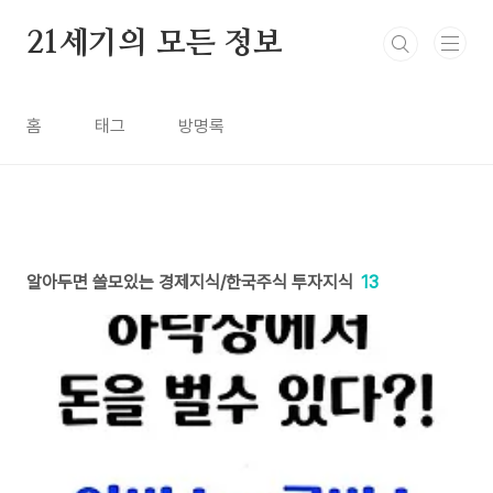
본문 바로가기
21세기의 모든 정보
홈
태그
방명록
알아두면 쓸모있는 경제지식/한국주식 투자지식
13