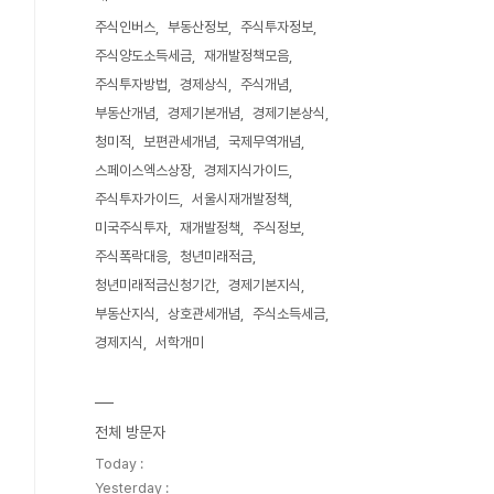
주식인버스
부동산정보
주식투자정보
주식양도소득세금
재개발정책모음
주식투자방법
경제상식
주식개념
부동산개념
경제기본개념
경제기본상식
청미적
보편관세개념
국제무역개념
스페이스엑스상장
경제지식가이드
주식투자가이드
서울시재개발정책
미국주식투자
재개발정책
주식정보
주식폭락대응
청년미래적금
청년미래적금신청기간
경제기본지식
부동산지식
상호관세개념
주식소득세금
경제지식
서학개미
전체 방문자
Today :
Yesterday :