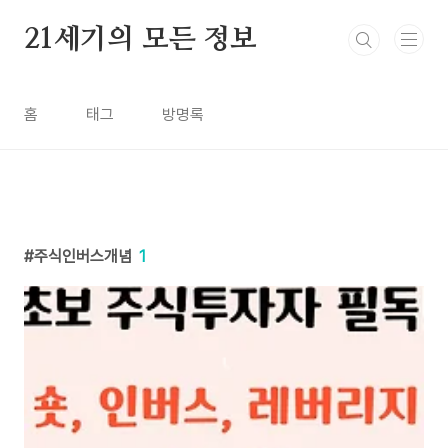
본문 바로가기
21세기의 모든 정보
홈
태그
방명록
주식인버스개념
1