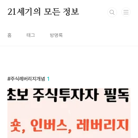
본문 바로가기
21세기의 모든 정보
홈
태그
방명록
주식레버리지개념
1