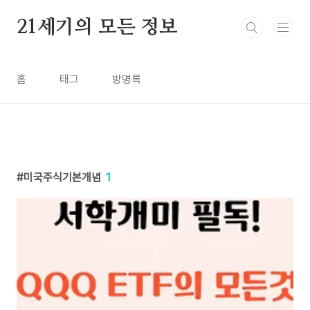
본문 바로가기
21세기의 모든 정보
홈
태그
방명록
미국주식기본개념
1