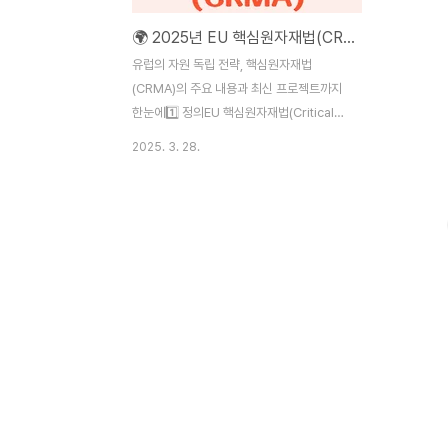
🌍 2025년 EU 핵심원자재법(CRMA) 완벽 정리
유럽의 자원 독립 전략, 핵심원자재법
(CRMA)의 주요 내용과 최신 프로젝트까지
한눈에1️⃣ 정의EU 핵심원자재법(Critical
Raw Materials Act, CRMA)은 유럽이 산
2025. 3. 28.
업 경쟁력과 녹색전환을 지속하기 위해 필요
한 핵심 원자재를 안정적으로 확보하기 위해
제정한 법입니다. 2023년 제안되어 2024
년 유럽의회를 통과했고, 2025년부터 본격
시행됩니다. 이 법은 특정 국가 의존도를 낮
추고, 유럽 내 생산·가공·재활용 역량을 키워
공급망 안보를 확보하는 것이 핵심입니다.2️⃣
법안의 주요 목표✔️ 2030년까지 EU 수요
기준으로🔹 채굴: 역내 생산 10% 이상🔹 가
공: 역내 처리 40% 이상🔹 재활용: 전체 공
급량의 25% 이상✔️ 주요 원자재의 수입 비
중을 특정 국가 65% 이하로..