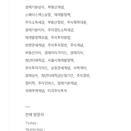
경제기본상식
부동산개념
스페이스엑스상장
재개발정책
주식소득세금
부동산정보
주식폭락대응
경제기본지식
주식양도소득세금
재개발정책모음
주식투자방법
보편관세개념
주식투자정보
주식개념
부동산지식
경제지식가이드
경제지식
청년미래적금
서울시재개발정책
주식투자가이드
상호관세개념
서학개미
경제상식
청년미래적금신청기간
주식정보
청미적
주식인버스
경제기본개념
국제무역개념
미국주식투자
전체 방문자
Today :
Yesterday :