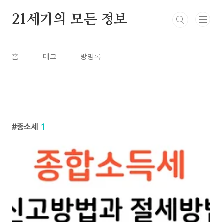
본문 바로가기
21세기의 모든 정보
홈
태그
방명록
종소세
1