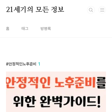
본문 바로가기
21세기의 모든 정보
홈
태그
방명록
안정적인노후준비
1