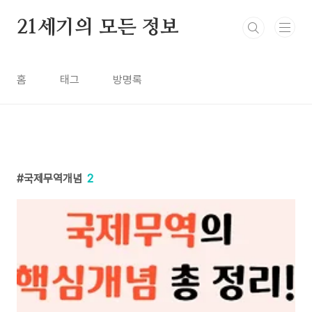
본문 바로가기
21세기의 모든 정보
홈
태그
방명록
국제무역개념
2