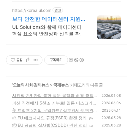
전문회사, 팝업스토어 등 다수 레
퍼런스 보유
https://korea.ul.com
광고
보다 안전한 데이터센터 지원
데이터센터 인증
UL Solutions와 함께 데이터센터
핵심 요소의 안전성과 신뢰를 확보
하세요.
공감
구독하기
'
오늘의 사회·경제뉴스
>
국제뉴스
' 카테고리의 다른 글
시진핑 7년 만의 북한 방문 목적과 배경 총정
2026.06.08
리 (쉽게 푸는 국제 정세 속사정!)
파산 직전에서 3천조 거부로! 일론 머스크가
(1)
2026.06.06
성공할 수 있었던 3가지 미친 집착
美 트럼프 2기의 무역카드? 상호관세·보편관
(0)
2025.04.14
세·품목관세 완전 정리
🌱 EU 에코디자인 규정(ESPR) 완전 정리
(0)
2025.03.28
(0)
📦 EU 공급망 실사법(CSDDD) 완전 정리
2025.03.28
(1)