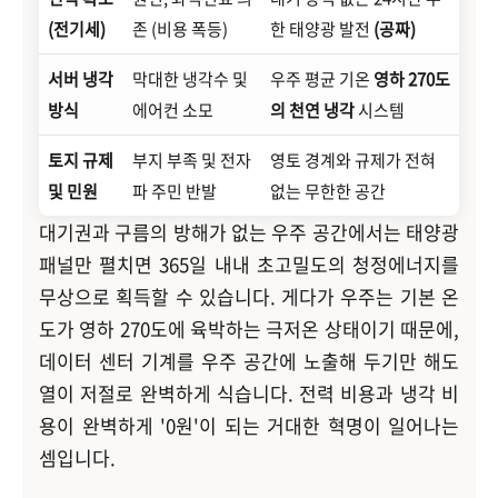
(전기세)
존 (비용 폭등)
한 태양광 발전
(공짜)
서버 냉각
막대한 냉각수 및
우주 평균 기온
영하 270도
방식
에어컨 소모
의 천연 냉각
시스템
토지 규제
부지 부족 및 전자
영토 경계와 규제가 전혀
및 민원
파 주민 반발
없는 무한한 공간
대기권과 구름의 방해가 없는 우주 공간에서는 태양광
패널만 펼치면 365일 내내 초고밀도의 청정에너지를
무상으로 획득할 수 있습니다. 게다가 우주는 기본 온
도가 영하 270도에 육박하는 극저온 상태이기 때문에,
데이터 센터 기계를 우주 공간에 노출해 두기만 해도
열이 저절로 완벽하게 식습니다. 전력 비용과 냉각 비
용이 완벽하게 '0원'이 되는 거대한 혁명이 일어나는
셈입니다.