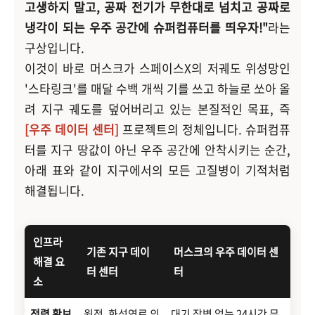
고생하지 말고, 공짜 전기가 무한대로 넘치고 공짜로
냉각이 되는 우주 공간에 슈퍼컴퓨터를 띄우자!"
라는
구상입니다.
이것이 바로 머스크가 스페이스X의 저궤도 위성망인
'스타링크'를 매달 수백 개씩 기를 쓰고 하늘로 쏘아 올
려 지구 궤도를 덮어버리고 있는 본질적인 목표, 즉
[우주 데이터 센터]
프로젝트의 정체입니다. 슈퍼컴퓨
터를 지구 땅값이 아닌 우주 공간에 안착시키는 순간,
아래 표와 같이 지구에서의 모든 고질병이 기적처럼
해결됩니다.
인프라
기존 지구 데이
머스크의 우주 데이터 센
해결 요
터 센터
터
소
전력 확보
원전, 화석연료 의
대기 장벽 없는 24시간 무