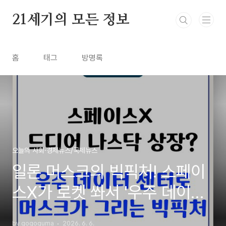
본문 바로가기
21세기의 모든 정보
홈
태그
방명록
오늘의 사회·경제뉴스/국제뉴스
일론 머스크의 빅픽처! 스페이
스X가 로켓 쏴서 '우주 데이터
센터' 지으려는 진짜 이유
by gogoguma
2026. 6. 6.