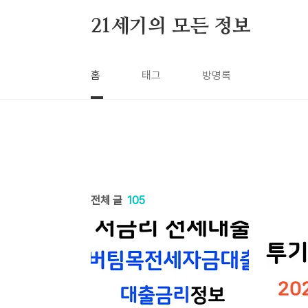
본문 바로가기
21세기의 모든 정보
홈
태그
방명록
전체 글
105