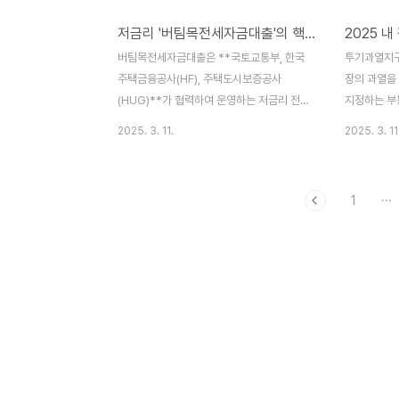
저금리 '버팀목전세자금대출'의 핵심정보 (+25년 대출금리)
버팀목전세자금대출은 **국토교통부, 한국
투기과열지구
주택금융공사(HF), 주택도시보증공사
장의 과열을
(HUG)**가 협력하여 운영하는 저금리 전세
지정하는 부
자금 대출 상품입니다. 특히, 무주택 서민, 신
국토교통부가
2025. 3. 11.
2025. 3. 11
혼부부, 청년층을 대상으로 하며, 시중은행보
기적 수요가 
다 낮은 금리로 전세 보증금을 마련할 수 있
역을 지정합
도록 지원하는 제도입니다.이번 글에서는 버
투기과열지구
1
···
팀목전세자금대출의 신청 조건, 대출 한도,
경우 지정됩
금리, 필요 서류 및 신청 방법을 자세히 알아
승률을 크게
보겠습니다.1. 버팀목전세자금대출 신청 대상
높아 과열된
버팀목전세자금대출을 신청하려면 아래 조건
량이 급증하
을 충족해야 합니다.✅ 대출 대상 조건• 무주
우기타 정부
택 세대주 (대출 실행일 기준)• 부부 합산 연
가 있다고 
소득 5,000만 원 이하 (신혼부부는 6,000
으로 국토교
만 원 이하, 2자녀 이상 가구는 7,000만 원
의 심의를 
이하)• 순자산 3.61억 원 이하 (2024년 기
지구에서 적