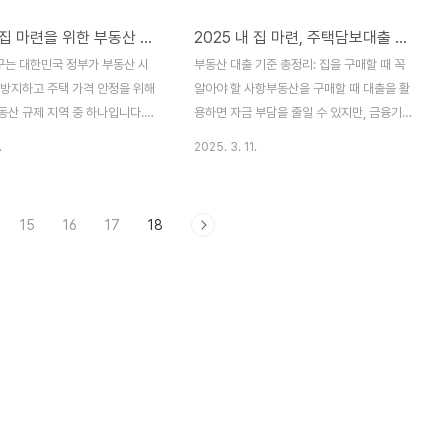
2025 내 집 마련을 위한 부동산 핵심개념 (투기과열지구 란?)
2025 내 집 마련, 주택담보대출 기준 (LTV, LTI, DSR 이란?)
는 대한민국 정부가 부동산 시
부동산 대출 기준 총정리: 집을 구매할 때 꼭
 방지하고 주택 가격 안정을 위해
알아야 할 사항부동산을 구매할 때 대출을 활
동산 규제 지역 중 하나입니다.
용하면 자금 부담을 줄일 수 있지만, 금융기
 주택 시장 상황을 분석하여 투
관의 대출 기준을 정확히 이해해야 합니다.
.
2025. 3. 11.
많고, 가격 상승이 지속되는 지
본 포스팅 에서는 부동산 대출을 받을 때 고
니다.✅ 투기과열지구 지정 요건
려해야 할 주요 사항을 정리했습니다.1. 대출
는 다음과 같은 조건을 충족할
한도 (LTV: Loan to Value)LTV(주택담보
15
16
17
18
니다.주택 가격 상승률이 물가 상
대출비율)는 주택 감정가 대비 대출 가능한
 초과할 경우청약 경쟁률이 매우
비율을 의미합니다.일반적으로 70% 이내로
 시장으로 판단될 경우주택 거래
제한되지만, 지역이나 대출자의 상황에 따라
여 투자 목적의 거래가 많아질 경
다를 수 있습니다.규제지역(투기과열지구, 조
가 부동산 시장을 안정화할 필요
정대상지역)에서는 LTV가 더욱 낮아질 수 있
판단하는 경우이러한 요건을 바탕
습니다.2. 소득 대비 대출 가능 금액 (DTI &
통부 장관이 주거정책심의위원회
DSR)금융기관은 대출자의 소득을 고려하여
거쳐 지정하게 됩니다.✅ 투기과열
대출 한도를 결정합니다.DTI(총부채상환비
용되는 규제투기과열지구로 지정
율): 연소득 대비 대출 상환액 비율(예..