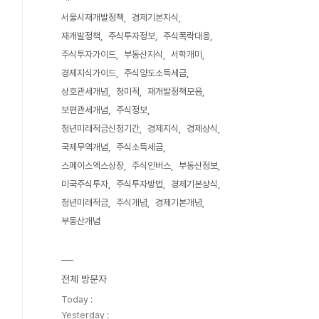
서울시재개발정책
경제기본지식
재개발정책
주식투자정보
주식폭락대응
주식투자가이드
부동산지식
서학개미
경제지식가이드
주식양도소득세금
상호관세개념
청미적
재개발정책모음
보편관세개념
주식정보
청년미래적금신청기간
경제지식
경제상식
국제무역개념
주식소득세금
스페이스엑스상장
주식인버스
부동산정보
미국주식투자
주식투자방법
경제기본상식
청년미래적금
주식개념
경제기본개념
부동산개념
전체 방문자
Today :
Yesterday :