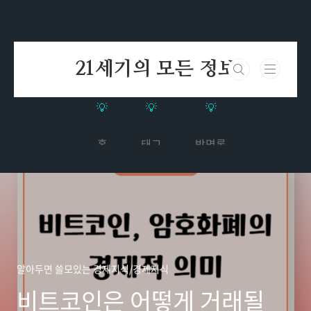
본문 바로가기
21세기의 모든 정보
홈
태그
방명록
알아두면 쓸모있는 경제지식/경제지식
비트코인은 어떻게 거래될