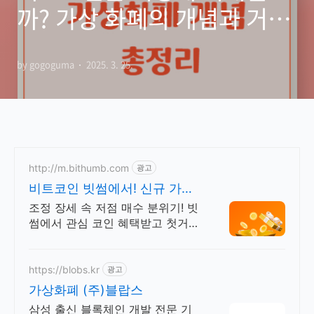
까? 가상 화폐의 개념과 거래
의 모든 정보
by gogoguma
2025. 3. 25.
http://m.bithumb.com
광고
비트코인 빗썸에서! 신규 가입
시 5만원 혜택
조정 장세 속 저점 매수 분위기! 빗
썸에서 관심 코인 혜택받고 첫거래
하세요
https://blobs.kr
광고
가상화폐 (주)블랍스
삼성 출신 블록체인 개발 전문 기